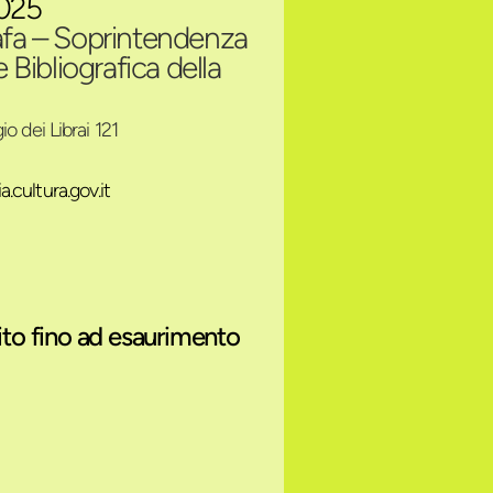
025
afa – Soprintendenza
e Bibliografica della
io dei Librai 121
.cultura.gov.it
ito fino ad esaurimento