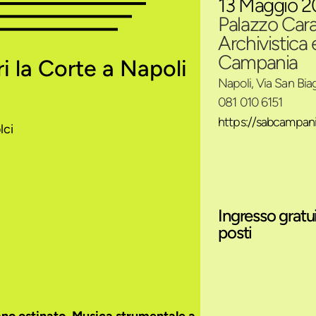
13 Maggio 2
Palazzo Car
Archivistica 
Campania
ri la Corte a Napoli
Napoli, Via San Biag
081 010 6151
https://sabcampania
olci
Ingresso gratu
posti