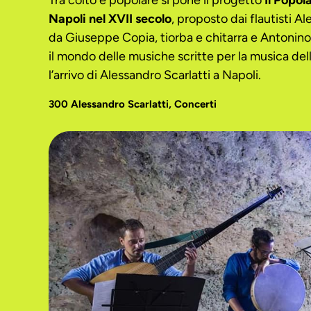
Tra colto e popolare si pone il progetto
Il Popol
Napoli nel XVII secolo
, proposto dai flautisti A
da Giuseppe Copia, tiorba e chitarra e Antonino
il mondo delle musiche scritte per la musica del
l’arrivo di Alessandro Scarlatti a Napoli.
300 Alessandro Scarlatti
,
Concerti